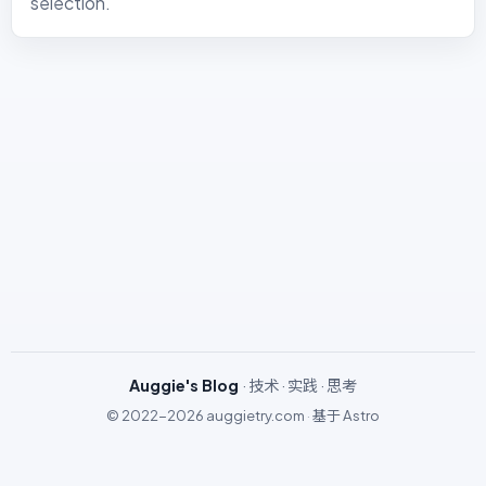
selection.
Auggie's Blog
· 技术 · 实践 · 思考
© 2022-2026
auggietry.com
·
基于
Astro