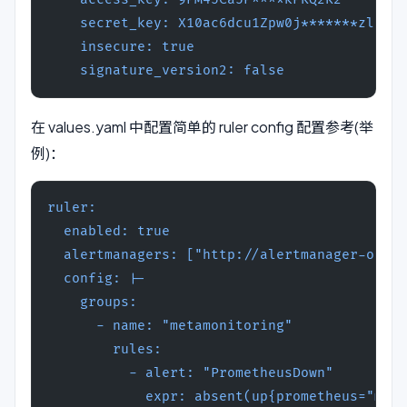
    secret_key: X10ac6dcu1Zpw0j*******zlBnkd
    insecure: true
    signature_version2: false
在 values.yaml 中配置简单的 ruler config 配置参考(举
例)：
ruler:
  enabled: true
  alertmanagers: ["http://alertmanager-opera
  config: |-
    groups:
      - name: "metamonitoring"
        rules:
          - alert: "PrometheusDown"
            expr: absent(up{prometheus="moni