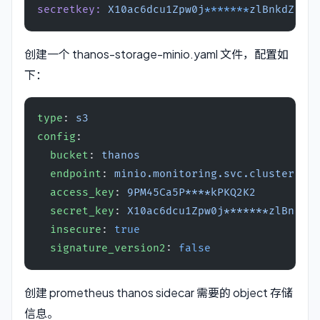
secretkey:
 X10ac6dcu1Zpw0j
*******
zlBnkdZ4
创建一个 thanos-storage-minio.yaml 文件，配置如
下：
type
: 
s3
config
:
  bucket
: 
thanos
  endpoint
: 
minio.monitoring.svc.cluster.loc
  access_key
: 
9PM45Ca5P****kPKQ2K2
  secret_key
: 
X10ac6dcu1Zpw0j*******zlBnkdZ4
  insecure
: 
true
  signature_version2
: 
false
创建 prometheus thanos sidecar 需要的 object 存储
信息。