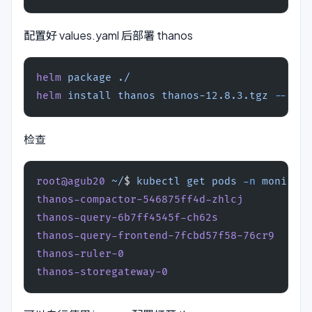
配置好 values.yaml 后部署 thanos
helm
 package
 ./
helm
 install
 thanos
 thanos-12.8.3.tgz
 --name
检查
root@agub20
 ~/
$ 
kubectl
 get
 pods
 -n
 monitori
thanos-compactor-546875ff4d-zhlcj
           
thanos-query-6b7ff4545f-ch62s
               
thanos-query-frontend-7fcbd57f58-76cr9
      
thanos-ruler-0
                              
thanos-storegateway-0
                       