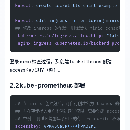
kubectl
 create
 secret
 tls
 chart-example-tls
 
kubectl
 edit
 ingress
 -n
 monitoring
 minio-con
## 修改 ingress 的配置，删除默认 minio console
-kubernetes.io/ingress.allow-http:
 "false"
-nginx.ingress.kubernetes.io/backend-protoco
登录 minio 检查过程，及创建 bucket thanos,创建
accessKey 过程（略）。
2.2 kube-prometheus 部署
## 在 minio 创建好后，可自行创建名为 thanos 的存储桶 
## 并在存储桶的用户下创建读写权限，需要创建 accesskey
## 举例: 测试环境创建了如下的有  readwrite 权限的 acc
accesskey:
 9PM45Ca5P
****
kPKQ2K2