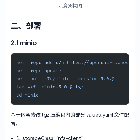
示意架构图
二、部署
2.1 minio
helm
 repo
 add
 c7n
 https://openchart.choerodo
helm
 repo
 update
helm
 pull
 c7n/minio
 --version
 5.0.9
tar
 -xf
  minio-5.0.9.tgz
cd
 minio
基于内容修改 tgz 压缩包内的部分 values.yaml 文件配
置。
storageClass: “nfs-client”