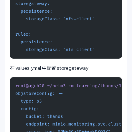
storegateway:
  persistence:
    storageClass: "nfs-client"
ruler:
  persistence:
    storageClass: "nfs-client"
在 values.ymal 中配置 storegateway
root@agub20 ~/helm3_cm_learning/thanos/3than
objstoreConfig: |-
  type: s3
  config:
    bucket: thanos
    endpoint: minio.monitoring.svc.cluster.l
    access_key: 9PM45Ca5P****kPKQ2K2