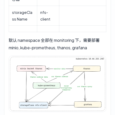
storageCla
nfs-
ss Name
client
默认 namespace 全部在 monitoring 下，需要部署
minio, kube-prometheus, thanos, grafana