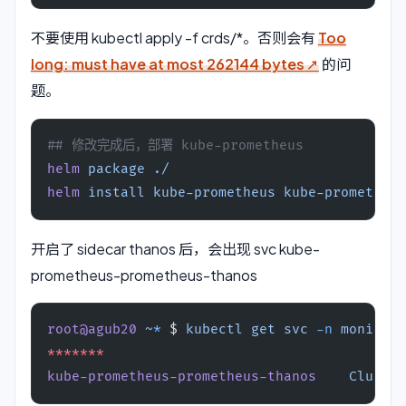
不要使用 kubectl apply -f crds/*。否则会有
Too
long: must have at most 262144 bytes
的问
题。
## 修改完成后，部署 kube-prometheus
helm
 package
 ./
helm
 install
 kube-prometheus
 kube-prometheus
开启了 sidecar thanos 后，会出现 svc kube-
prometheus-prometheus-thanos
root@agub20
 ~
*
 $ 
kubectl
 get
 svc
 -n
 monitori
*******
kube-prometheus-prometheus-thanos
    Cluster