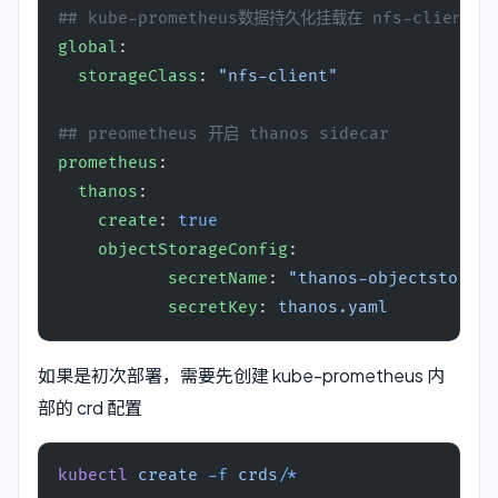
## kube-prometheus数据持久化挂载在 nfs-client 下
global
:
  storageClass
: 
"nfs-client"
## preometheus 开启 thanos sidecar
prometheus
:
  thanos
:
    create
: 
true
    objectStorageConfig
:
	   secretName
: 
"thanos-objectstorage
	   secretKey
: 
thanos.yaml
如果是初次部署，需要先创建 kube-prometheus 内
部的 crd 配置
kubectl
 create
 -f
 crds/
*