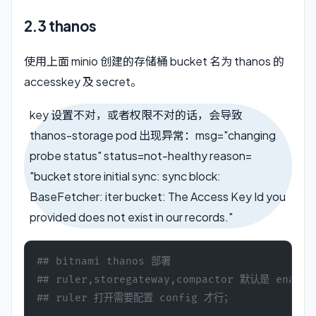
2.3 thanos
使用上面 minio 创建的存储桶 bucket 名为 thanos 的
accesskey 及 secret。
key 设置不对，或者权限不对的话，会导致
thanos-storage pod 出现异常：msg="changing
probe status" status=not-healthy reason=
"bucket store initial sync: sync block:
BaseFetcher: iter bucket: The Access Key Id you
provided does not exist in our records."
## bitnami thanos 部署
## ruler,storegateway,compactor 默认是 ena
## ruler 打开需要配置 config 才行；