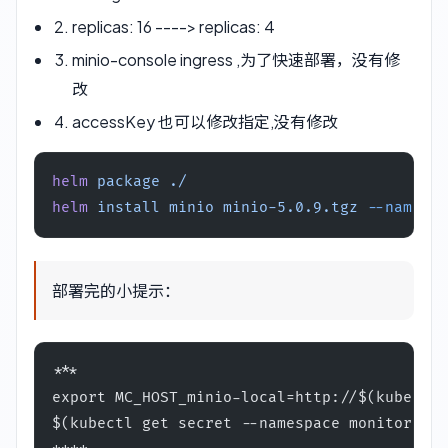
replicas: 16 ----> replicas: 4
minio-console ingress ,为了快速部署，没有修
改
accessKey 也可以修改指定,没有修改
helm
 package
 ./
helm
 install
 minio
 minio-5.0.9.tgz
 --namespa
部署完的小提示：
***
export MC_HOST_minio-local=http://$(kubectl 
$(kubectl get secret --namespace monitoring 