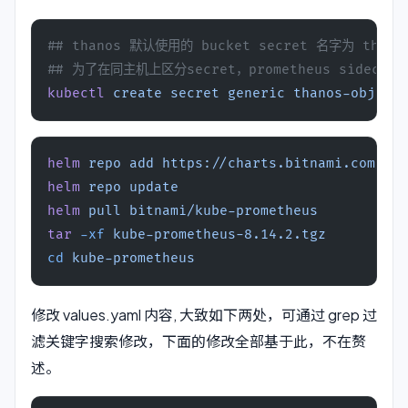
## thanos 默认使用的 bucket secret 名字为 thanos
## 为了在同主机上区分secret，prometheus sidecar s
kubectl
 create
 secret
 generic
 thanos-objects
helm
 repo
 add
 https://charts.bitnami.com/bit
helm
 repo
 update
helm
 pull
 bitnami/kube-prometheus
tar
 -xf
 kube-prometheus-8.14.2.tgz
cd
 kube-prometheus
修改 values.yaml 内容, 大致如下两处，可通过 grep 过
滤关键字搜索修改，下面的修改全部基于此，不在赘
述。