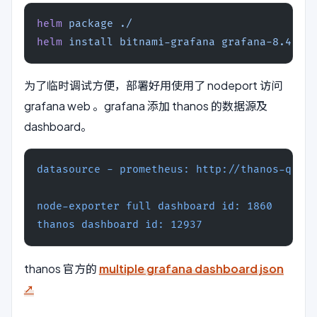
helm
 package
 ./
helm
 install
 bitnami-grafana
 grafana-8.4.6.t
为了临时调试方便，部署好用使用了 nodeport 访问
grafana web 。grafana 添加 thanos 的数据源及
dashboard。
datasource - prometheus: http://thanos-query
node-exporter full dashboard id: 1860
thanos dashboard id: 12937
thanos 官方的
multiple grafana dashboard json