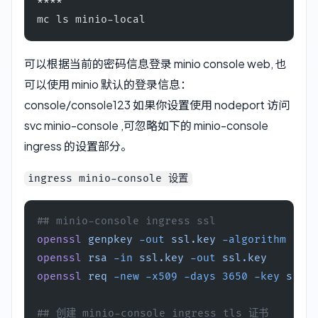
****
mc ls minio-local
可以根据当前的密码信息登录 minio console web, 也
可以使用 minio 默认的登录信息：
console/console123 如果你设置使用 nodeport 访问
svc minio-console ,可忽略如下的 minio-console
ingress 的设置部分。
ingress minio-console 设置
## minio-console ingress ssl 
openssl
 genpkey
 -out
 ssl.key
 -algorithm
 RSA
 
openssl
 rsa
 -in
 ssl.key
 -out
 ssl.key
openssl
 req
 -new
 -x509
 -days
 3650
 -key
 ssl.k
## 创建 minio-console ingress tls 证书