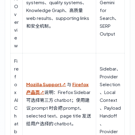
systems、quality systems、
Gemini
O
Knowledge Graph、高质量
for
v
web results、supporting links
Search、
er
和安全机制。
SERP
vi
Output
e
w
Fi
re
Sidebar、
f
Provider
o
Mozilla Support
与
Firefox
Selection
x
产品页
说明：Firefox Sidebar
、Local
AI
可选择第三方 chatbot；使用建
Context
C
议 prompt 时会把 prompt、
、Payload
h
selected text、page title 发送
Handoff
at
给用户选择的 chatbot。
、
b
Provider