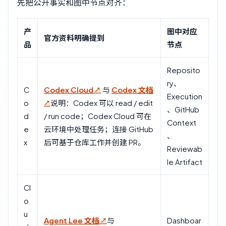
先把公开事实和图中节点对齐：
产
图中对应
官方资料明确提到
品
节点
Reposito
ry、
C
Codex Cloud
与
Codex 文档
Execution
o
说明：Codex 可以 read / edit
、GitHub
d
/ run code；Codex Cloud 可在
Context
e
云环境中处理任务；连接 GitHub
、
x
后可基于仓库工作并创建 PR。
Reviewab
le Artifact
Cl
o
u
Agent Lee 文档
与
Dashboar