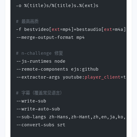
-o %(title)s/%(title)s.%(ext)s
# 最高画质
-f bestvideo[
ext
=mp4]+bestaudio[
ext
=m4a]/bes
--merge-output-format mp4
# n-challenge 修复
--js-runtimes node
--remote-components ejs:github
--extractor-args youtube:
player_client
=tv,we
# 字幕（覆盖常见语言）
--write-sub
--write-auto-sub
--sub-langs zh-Hans,zh-Hant,zh,en,ja,ko,fr,d
--convert-subs srt