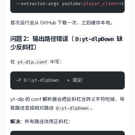
--extractor-args youtube:
player_client
=tv,we
首次运行会从 GitHub 下载一次，之后缓存本地。
问题 2：输出路径错误（
缺
D:yt-dlpDown
少反斜杠）
在
中写：
yt-dlp.conf
-P D:\yt-dlpDown   ← 错误！
yt-dlp 的 conf 解析器会把反斜杠当转义字符吃掉，导
致路径变成相对路径
。
D:yt-dlpDown
解决
：所有路径改用正斜杠：