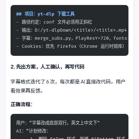
## 项目：yt-dlp 下载工具
-
 路径约定：conf 文件必须用正斜杠
-
 输出：D:/yt-dlpDown/<title>/<title>.mp4
-
 字幕：merge_subs.py，PlayResY=720，fontsize
-
 Cookies：优先 Firefox（Chrome 运行时锁库）
2. 先出方案，人工确认，再写代码
字幕格式迭代了 6 次，每次都是 AI 直接改代码，用户
看效果再反馈。
正确流程
：
用户：“字幕改成底部双行，英文上中文下”
AI：“计划修改：