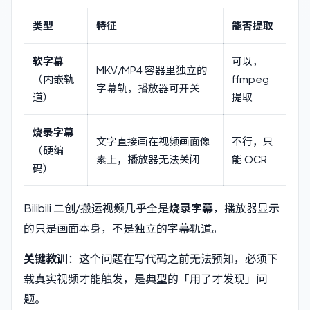
类型
特征
能否提取
软字幕
可以，
MKV/MP4 容器里独立的
（内嵌轨
ffmpeg
字幕轨，播放器可开关
道）
提取
烧录字幕
文字直接画在视频画面像
不行，只
（硬编
素上，播放器无法关闭
能 OCR
码）
Bilibili 二创/搬运视频几乎全是
烧录字幕
，播放器显示
的只是画面本身，不是独立的字幕轨道。
关键教训
：这个问题在写代码之前无法预知，必须下
载真实视频才能触发，是典型的「用了才发现」问
题。