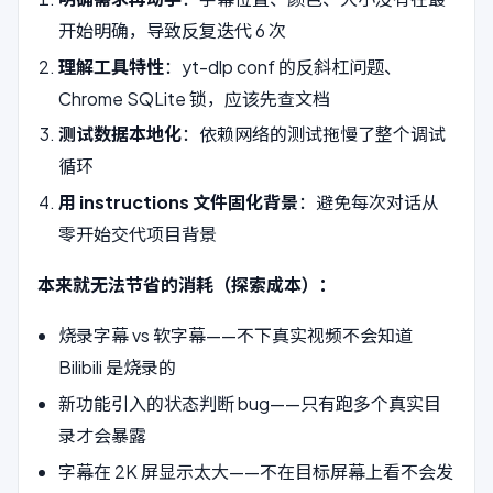
开始明确，导致反复迭代 6 次
理解工具特性
：yt-dlp conf 的反斜杠问题、
Chrome SQLite 锁，应该先查文档
测试数据本地化
：依赖网络的测试拖慢了整个调试
循环
用 instructions 文件固化背景
：避免每次对话从
零开始交代项目背景
本来就无法节省的消耗（探索成本）：
烧录字幕 vs 软字幕——不下真实视频不会知道
Bilibili 是烧录的
新功能引入的状态判断 bug——只有跑多个真实目
录才会暴露
字幕在 2K 屏显示太大——不在目标屏幕上看不会发