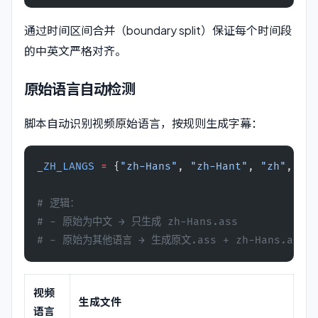
通过时间区间合并（boundary split）保证每个时间段
的中英文严格对齐。
原始语言自动检测
脚本自动识别视频原始语言，按规则生成字幕：
_ZH_LANGS
 =
 {
"zh-Hans"
, 
"zh-Hant"
, 
"zh"
, 
"zh
# 逻辑：
# - 原始为中文 → 只生成 zh-Hans.ass
# - 原始为其他语言 → 生成原文.ass + zh-Hans.ass +
视频
生成文件
语言