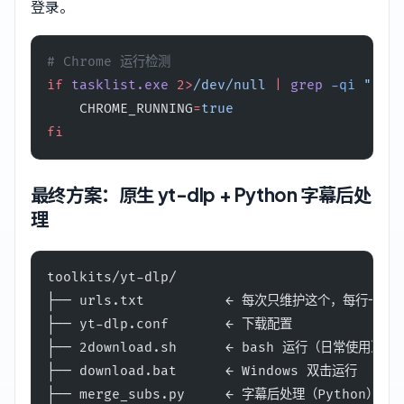
登录。
# Chrome 运行检测
if
 tasklist.exe
 2>
/dev/null
 |
 grep
 -qi
 "chro
    CHROME_RUNNING
=
true
fi
最终方案：原生 yt-dlp + Python 字幕后处
理
toolkits/yt-dlp/
├── urls.txt          ← 每次只维护这个，每行一个 
├── yt-dlp.conf       ← 下载配置
├── 2download.sh      ← bash 运行（日常使用）
├── download.bat      ← Windows 双击运行
├── merge_subs.py     ← 字幕后处理（Python）