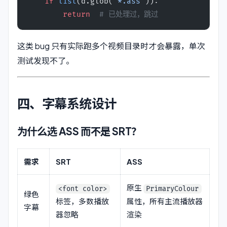
    if
 list
(d.glob(
"*.ass"
)):
        return
  # 已处理过，跳过
这类 bug 只有实际跑多个视频目录时才会暴露，单次
测试发现不了。
四、字幕系统设计
为什么选 ASS 而不是 SRT？
需求
SRT
ASS
原生
<font color>
PrimaryColour
绿色
标签，多数播放
属性，所有主流播放器
字幕
器忽略
渲染